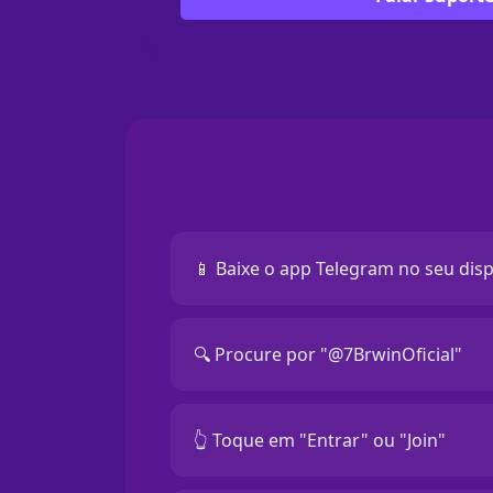
📱 Baixe o app Telegram no seu disp
🔍 Procure por "@7BrwinOficial"
👆 Toque em "Entrar" ou "Join"