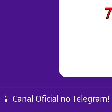
📱 Canal Oficial no Telegram!