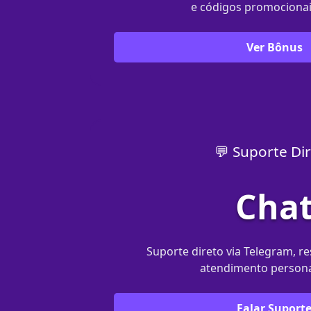
e códigos promocionai
Ver Bônus
💬 Suporte Di
Cha
Suporte direto via Telegram, r
atendimento persona
Falar Suport