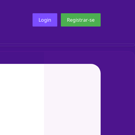
Login
Registrar-se